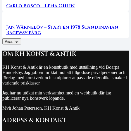
Carlo Bosco – Lena Ohlin
Jan Wärnelöv – Starten 1978 Scandinavian
Raceway färg
Visa fler
OM KH KONST & ANTIK
KH Konst & Antik är en konstbutik med utställning vid Boarps
Handelsby. Jag jobbar inriktat mot att tillgodose privatpersoner och
företag med konstverk och skulpturer anpassade efter olika smaker i
varierade prisklasser.
Jag har nu utökat min verksamhet med en webbutik där jag
publicerar nya konstverk löpande.
Mvh Johan Petersson, KH Konst & Antik
ADRESS & KONTAKT