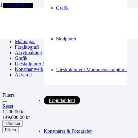
EXKLUSIV
EXKLUSIV
SLUTSÅLD
Grafik
Fotokonst
Skulpturer
Glaskonst
Skulpturer
Målningar
Färglitografi
Akrylmålning
Grafik
Uteskulpturer / Monumentskulpturer
Konsthantverk
Uteskulpturer / Monumentskulpturer
Akvarell
Filters
Erbjudanden!
Reset
1,200.00 kr
149,000.00 kr
Tillämpa
Filters
Konstnärer & Fotografer