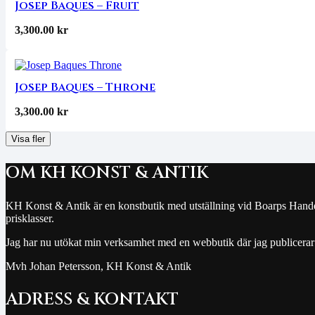
Josep Baques – Fruit
3,300.00
kr
Josep Baques – Throne
3,300.00
kr
Visa fler
OM KH KONST & ANTIK
KH Konst & Antik är en konstbutik med utställning vid Boarps Handelsb
prisklasser.
Jag har nu utökat min verksamhet med en webbutik där jag publicerar
Mvh Johan Petersson, KH Konst & Antik
ADRESS & KONTAKT