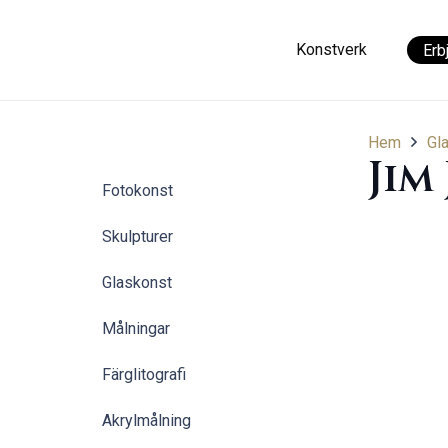
Konstverk
Erb
Hem
Gl
Jim
Fotokonst
Skulpturer
Glaskonst
Målningar
Färglitografi
Akrylmålning