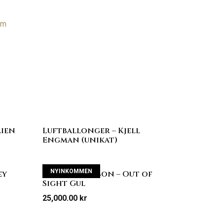
om
lien
Luftballonger – Kjell
Engman (unikat)
NYINKOMMEN
ey
Markus Åkesson – Out of
Sight Gul
25,000.00
kr