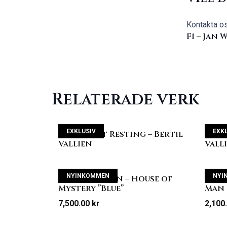
Kontakta o
F1 – Jan
Relaterade verk
EXKLUSIV
EXK
Head First Resting – Bertil
Gate
Vallien
Vall
NYINKOMMEN
NYI
Bertil Vallien – House of
Bert
Mystery ”Blue”
Man
7,500.00
kr
2,100