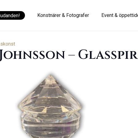
Konstnärer & Fotografer
Event & öppettid
judanden!
askonst
 Johnsson – Glasspi