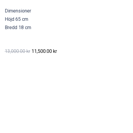
Dimensioner
Höjd 65 cm
Bredd 18 cm
Det
Det
13,000.00
kr
11,500.00
kr
ursprungliga
nuvarande
priset
priset
var:
är:
13,000.00 kr.
11,500.00 kr.