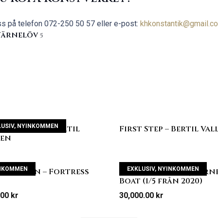
ss på telefon
072-250 50 57 eller e-post:
khkonstantik@gmail.c
 Wärnelöv
5
LUSIV
,
NYINKOMMEN
keeper Blå – Bertil
First Step – Bertil Val
ien
NKOMMEN
EXKLUSIV
,
NYINKOMMEN
il Vallien – Fortress
Bertil Vallien – Journ
Boat (1/5 från 2020)
.00
kr
30,000.00
kr